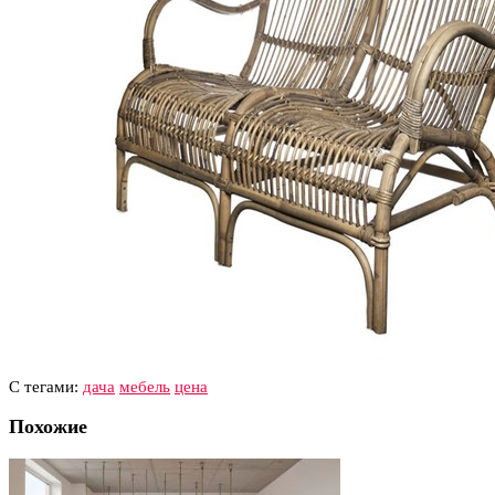
С тегами:
дача
мебель
цена
Похожие