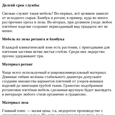
Долгий срок службы
Сколько служит такая мебель? Во-первых, всё целиком зависит
от исходного сырья. Бамбук и ротанг, в пример, куда во много
раз прочнее ореха и лозы. Во-вторых, при должном уходе любое
плетёное изделие сохранит первозданный вид тридцати лет не
менее.
Мебель из лозы ротанга и бамбука
В каждой климатической зоне есть растения, с пригодными для
плетения частями ветви листья стебли. Среди них лидерство
прочно удерживают три.
Материал ротанг
Чаще всего используемый и широкоуниверсальный материал.
Длинные гибкие волокна стабильного диаметра допускают
создание множества вариантов плетений от узоров кованых
изделий до имитации грубой ткани. Грамотно подобранная
ротанговая плетёная мебель сделанная вручную будет выглядеть
в интерьере любого стиля органично и грациозно.
Материал лоза
Главный плюс — малая цена, т.к. недорогое производство с
отечественного сырья. По сути оплачивая только труд, вы в