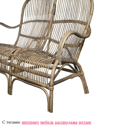
С тегами:
интернет
мебель
распродажа
ротанг