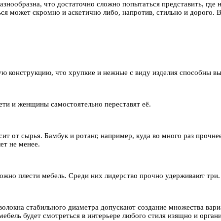
знообразна, что достаточно сложно попытаться представить, где не
я может скромно и аскетично либо, напротив, стильно и дорого. В 
ую конструкцию, что хрупкие и нежные с виду изделия способны в
дети и женщины самостоятельно переставят её.
ит от сырья. Бамбук и ротанг, например, куда во много раз прочне
ет не менее.
можно плести мебель. Среди них лидерство прочно удерживают три.
волокна стабильного диаметра допускают создание множества вари
мебель будет смотреться в интерьере любого стиля изящно и орган