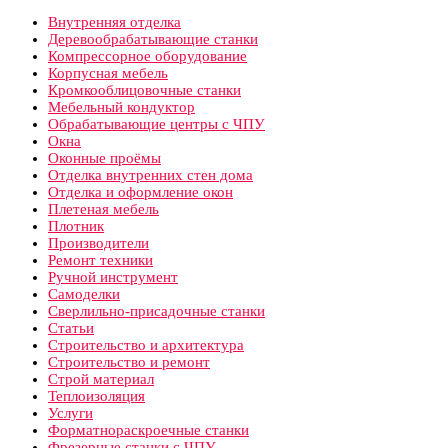
Внутренняя отделка
Деревообрабатывающие станки
Компрессорное оборудование
Корпусная мебель
Кромкооблицовочные станки
Мебельный кондуктор
Обрабатывающие центры с ЧПУ
Окна
Оконные проёмы
Отделка внутренних стен дома
Отделка и оформление окон
Плетеная мебель
Плотник
Производители
Ремонт техники
Ручной инструмент
Самоделки
Сверлильно-присадочные станки
Статьи
Строительство и архитектура
Строительство и ремонт
Строй материал
Теплоизоляция
Услуги
Форматнораскроечные станки
Фрезерные станки с ЧПУ