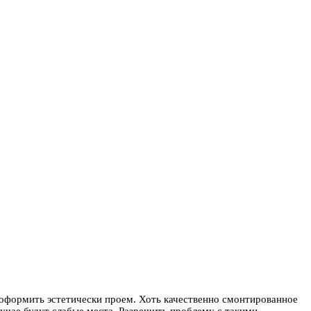
оформить эстетически проем. Хоть качественно смонтированное
учае будут слабые места. Разрешить проблему с такими