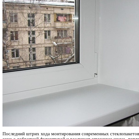
Последний штрих хода монтирования современных стеклопакетов 
окно с добротной фурнитурой и реализует отменную шумо- теплои