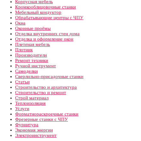
Корпусная мебель
Кромкооблицовочные станки
Мебельный кондуктор
Обрабатывающие центры с ЧПУ
Окна
Оконные проёмы
Отделка внутренних стен дома
Отделка и оформление окон
Плетеная мебель
Плотник
Производители
Ремонт техники
Ручной инструмент
Самоделки
Сверлильно-присадочные станки
Статьи
Строительство и архитектура
Строительство и ремонт
Строй материал
Теплоизоляция
Услуги
Форматнораскроечные станки
Фрезерные станки с ЧПУ
Фурнитура
Экономия энергии
Электроинструмент