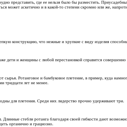
удно представить, где ее нельзя было бы разместить. Приусадебный
ся может аскетично и в какой-то степени скромно или же, напроти
епкую конструкцию, что нежные и хрупкие с виду изделия способн
 даже дети и женщины с любой перестановкой справится совершенно
от сырья. Ротанговое и бамбуковое плетение, в пример, куда намно
ии тридцати лет не менее.
годны для плетения. Среди них лидерство прочно удерживают три.
 Длинные стебли ротанга благодаря своей гибкости дают возможно
деть органично и грациозно.