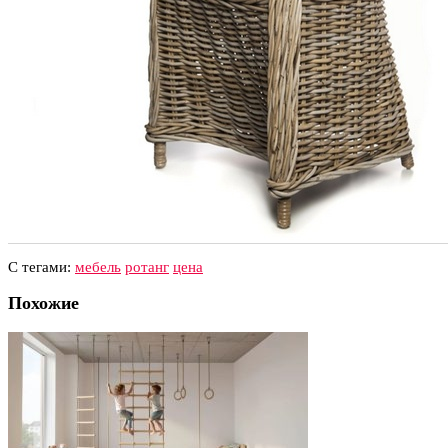
С тегами:
мебель
ротанг
цена
Похожие