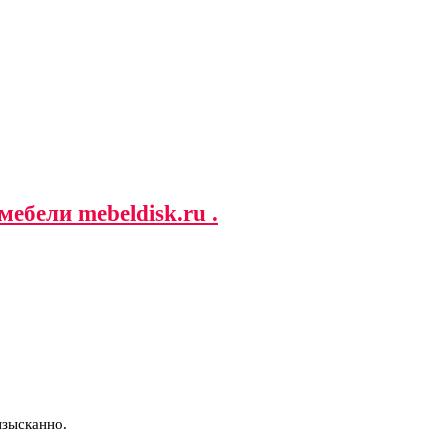
ебели mebeldisk.ru .
изысканно.