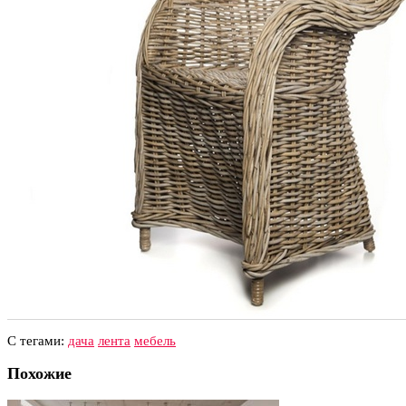
С тегами:
дача
лента
мебель
Похожие