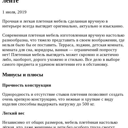
ленте
1 июля, 2019
Прочная и легкая плетеная мебель сделанная вручную в
интерьере всегда выглядит оригинально, актуально и изысканно.
Современная плетеная мебель изготовленная вручную настолько
разнообразна, что тяжело представить в своем воображении, где
нельзя было бы ее поставить. Терраса, лоджии, детская комната,
комната для сна, коридоры, ванная — ограничений попросту
нет! Плетенная мебель выглядеть может скромно и аскетично
либо, наоборот, дорого ухожено и стильно. Все дело в выборе
самого предмета и удачном вплетении его в обстановку.
Минусы и плюсы
Прочность конструкции
Однородность и отсутствие стыков плетения позволяют создать
очень крепкую конструкцию, что нежные и хрупкие с виду
изделия способны выдержать нагрузку до 500 кг.
Легкий вес
Независимо от общих размеров, мебель плетённая настолько
лёгкая, что даже женщины и дети без особого труда смогут