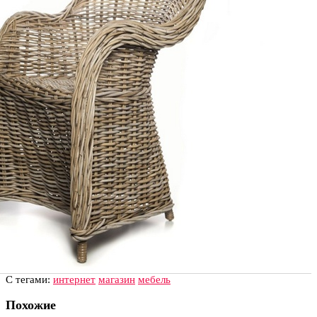
С тегами:
интернет
магазин
мебель
Похожие