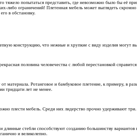
то тяжело попытаться представить, где невозможно было бы её при
аких-либо ограничений! Плетенная мебель может выглядеть скромно
его в обстановку.
епкую конструкцию, что нежные и хрупкие с виду изделия могут в
прекрасная половина человечества с любой перестановкой справитс
 от материала. Ротанговое и бамбуковое плетение, к примеру, в ра
ии тридцати лет не менее.
можно плести мебель. Среди них лидерство прочно удерживают три.
 и длинные стебли способствуют созданию большинству вариантов 
ганично и великолепно.