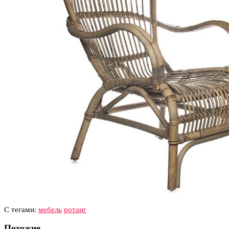
С тегами:
мебель
ротанг
Похожие